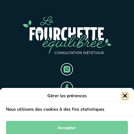
Gérer les prérences
Nous utilisons des cookies à des fins statistiques
07 82 50 97 34
aurelie@la-fourchette-equilibree.fr
21 Avenue de l'Aublette, 22100 Quévert
Accepter